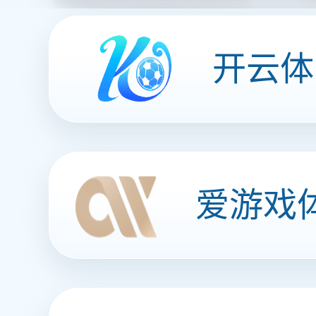
响应速度
0.18s
平均页面加载