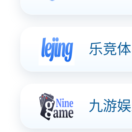
v6.3.0 · 发布于 2025年10月
新增跨设备同步机制，收藏与偏好可随账号迁
推荐系统升级，结合用户习惯提供个性化赛事
新增教学视频栏目，涵盖常见赛制与操作流程
修复部分小屏机型按钮显示异常问题。
v6.2.0 · 发布于 2025年8月