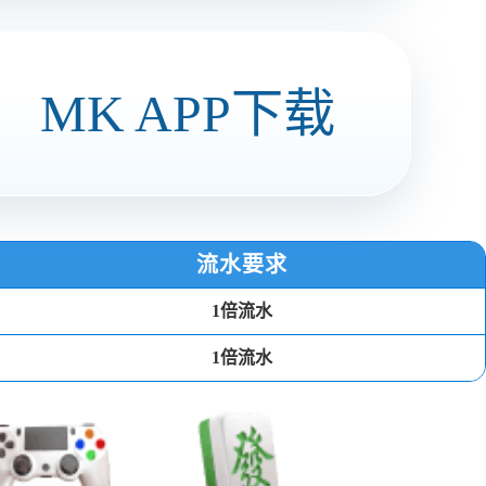
使命
，我们始终以科技驱动、服务导向为核心，力求
的体育数据与直播生态。