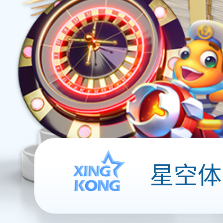
利用爱游戏平台构