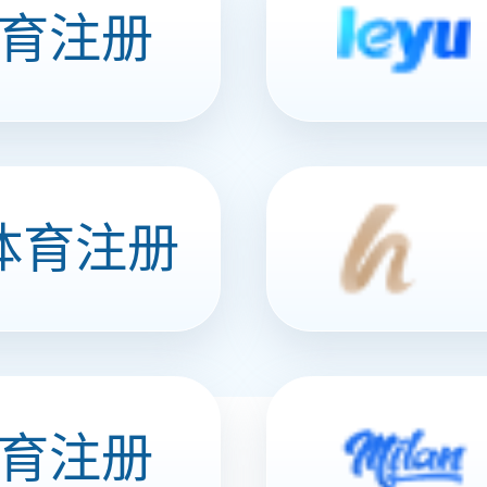
通信加密协议
全站部署TLS协议，
性。
行为审计机制
记录关键行为轨迹，搭
实时异常拦截
系统对异常请求进行即
扰。