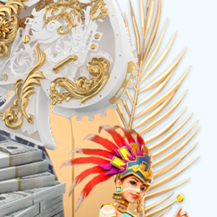
于成为全球领先的爱游戏平台平