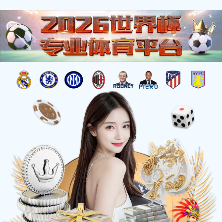
立即注册
协议目录
1. 接受条款
2. 账户规则
3. 服务内容
4. 用户行为
5. 知识产权
6. 服务终止
7. 免责声明
8. 法律适用
9. 联系我们