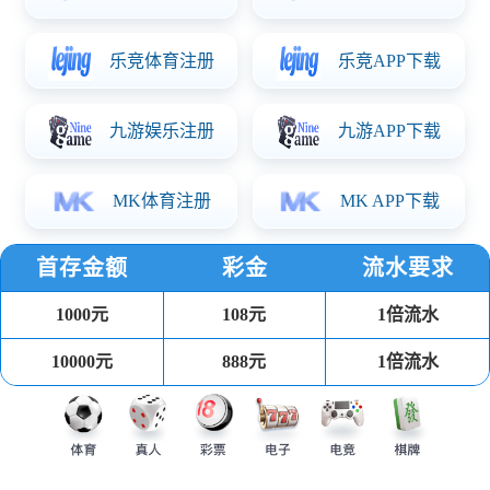
2026-06-05 19:42
73 次阅读
德天空：利物浦领跑艾希霍恩争夺战，拜
仁已经放弃
随着冬窗转会市场进入关键阶段，德国足坛一位新星
的未来归属正引发多方关注。据德国天空体育最新消
息，利物浦目前在年仅18岁的德国中场天才艾希霍恩
的争夺战中处于领跑地位，而此前被视为热门下家的
拜仁慕尼黑，已经基本退出了竞争。这位年轻球员凭
借本赛季在德乙的出色表现，吸引了欧洲多家顶级俱
乐部的目光，一场围绕艾希霍恩的转会暗战就此进入